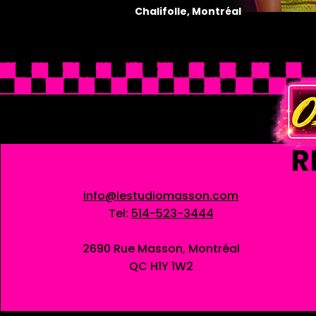
Chalifolle, Montréal
R
info@lestudiomasson.com
Tel:
514-523-3444
2690 Rue Masson, Montréal
QC H1Y 1W2