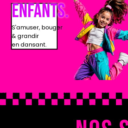
ENFANTS.
S'amuser, bouger
& grandir
en dansant.