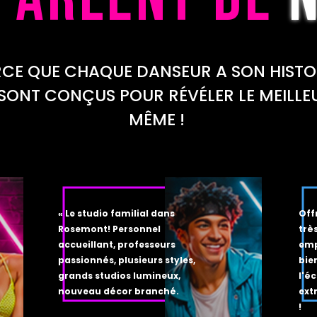
CE QUE CHAQUE DANSEUR A SON HISTOI
SONT CONÇUS POUR RÉVÉLER LE MEILLE
MÊME !
« Le studio familial dans
Off
Rosemont! Personnel
très
accueillant, professeurs
emp
passionnés, plusieurs styles,
bie
grands studios lumineux,
l'é
nouveau décor branché.
ext
!