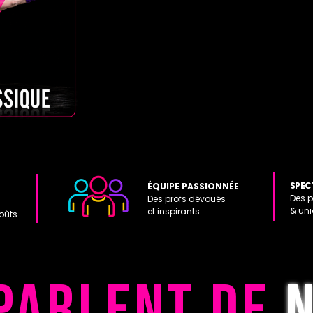
SPEC
ÉQUIPE PASSIONNÉE
Des p
Des profs dévoués
& un
et inspirants.
oûts.
 PARLENT DE