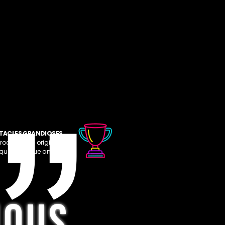
TACLES GRANDIOSES
roductions originales
iques chaque année.
NOUS