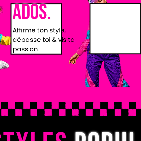
ADOS.
Affirme ton style,
dépasse toi & vis ta
passion.