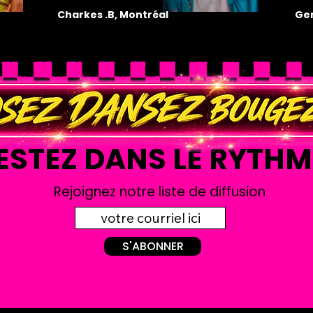
Charkes .B, Montréal
Gen
ESTEZ DANS LE RYTHM
Rejoignez notre liste de diffusion
S'ABONNER