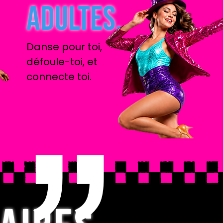
ADULTES.
Danse pour toi,
défoule-toi, et
connecte toi.