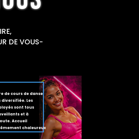
RE,
UR DE VOUS-
re de cours de danse
 diversifiée. Les
loyés sont tous
nveillants et à
coute. Accueil
rêmement chaleureux