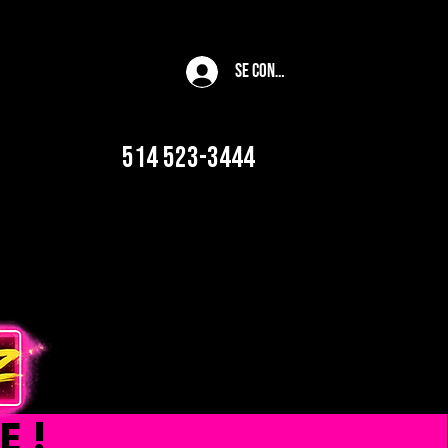
Se connecter
514 523-3444
E !