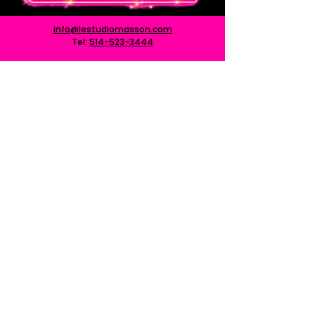
info@lestudiomasson.com
Tel:
514-523-3444
2690 Rue Masson, Montréal
QC H1Y 1W2
Rejoignez notre liste de diffusion
S'ABONNER
© 2026 par LES BONNES PRODUCTIONS INC.