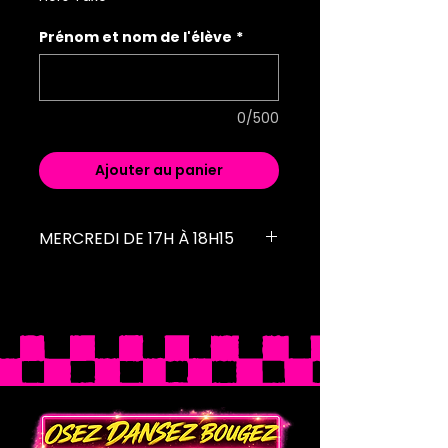
Prénom et nom de l'élève
*
0/500
Ajouter au panier
MERCREDI DE 17H À 18H15